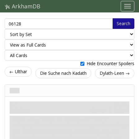
ArkhamDB
Search
Hide Encounter Spoilers
← Ulthar
Die Suche nach Kadath
Dylath-Leen →
Skai
Ort
Mythos
Skai. Stadt.
Shroud: 2.
Clues: 0
Erzwungen
- Sobald du versuchst, den Skai zu
verlassen, falls die Karte noch nicht umgedreht war: Lege
eine
-Probe (2) oder eine
-Probe (2) ab. Falls die
Probe misslingt, drehe diese Karte um und handle den