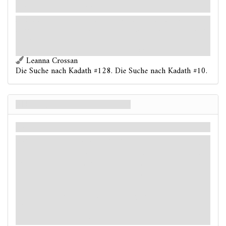
Text auf der Rückseite ab.
„… bald darauf gelangte er an die große Steinbrücke über den Skai, in
deren Mittelpfeiler die Maurer ein lebendiges Menschenopfer eingeschlossen
hatten…”
- H. P. Lovecraft,
Die Traumsuche nach dem unbekannten Kadath
Leanna Crossan
Die Suche nach Kadath #128. Die Suche nach Kadath #10.
Albtraumhafte Schrecken
Story
Mythos
Hebe die Effekte der Bewegung auf.
Falls sich keine
Kreatur
-Gegner am Skai befinden, lege
Karten oben vom Begegnungsdeck ab, bis ein
Kreatur
-
Gegner abgelegt worden ist. Jener Gegner erscheint mit
dir in einen Kampf verwickelt.
Ansonsten füge einem
Kreatur
-Gegner am Skai 1
Schwarmkarte hinzu.
Drehe diese Karte wieder um.