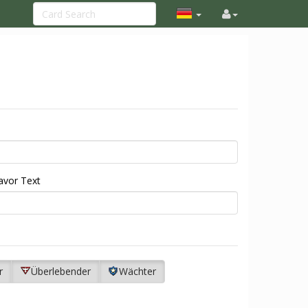
avor Text
r
Überlebender
Wächter