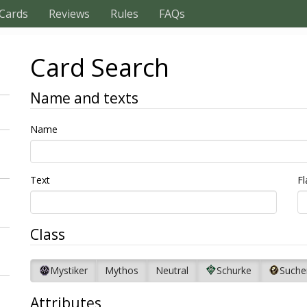
Cards
Reviews
Rules
FAQs
Card Search
Name and texts
Name
Text
Fl
Class
Mystiker
Mythos
Neutral
Schurke
Suche
Attributes