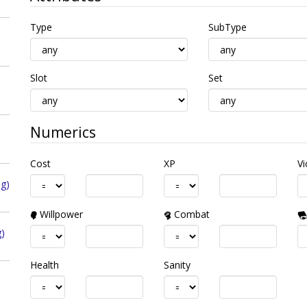
Type
SubType
Slot
Set
Numerics
Cost
XP
Vi
ng)
Willpower
Combat
)
Health
Sanity