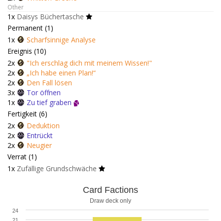
Other
1x
Daisys Büchertasche
Permanent (1)
1x
Scharfsinnige Analyse
Ereignis (10)
2x
"Ich erschlag dich mit meinem Wissen!"
2x
„Ich habe einen Plan!“
2x
Den Fall lösen
3x
Tor öffnen
1x
Zu tief graben
Fertigkeit (6)
2x
Deduktion
2x
Entrückt
2x
Neugier
Verrat (1)
1x
Zufällige Grundschwäche
Card Factions
Draw deck only
24
21