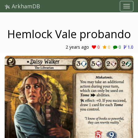
ArkhamDB
Hemlock Vale probando
2 years ago
0
0
0
1.0