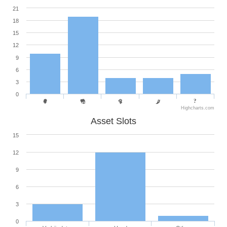
21
18
15
12
9
6
3
0
Highcharts.com
Asset Slots
15
12
9
6
3
0