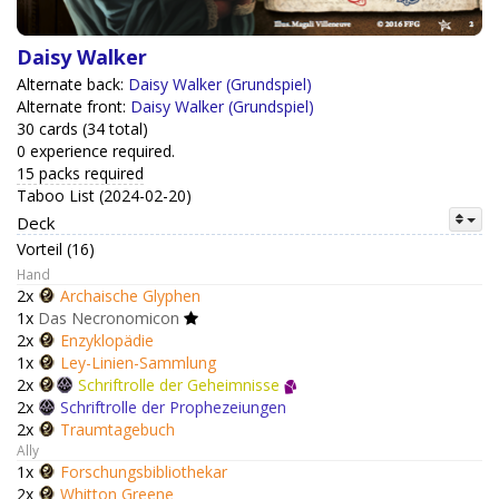
Daisy Walker
Alternate back:
Daisy Walker (Grundspiel)
Alternate front:
Daisy Walker (Grundspiel)
30 cards (34 total)
0 experience required.
15 packs required
Taboo List (2024-02-20)
Deck
Vorteil (16)
Hand
2x
Archaische Glyphen
1x
Das Necronomicon
2x
Enzyklopädie
1x
Ley-Linien-Sammlung
2x
Schriftrolle der Geheimnisse
2x
Schriftrolle der Prophezeiungen
2x
Traumtagebuch
Ally
1x
Forschungsbibliothekar
2x
Whitton Greene