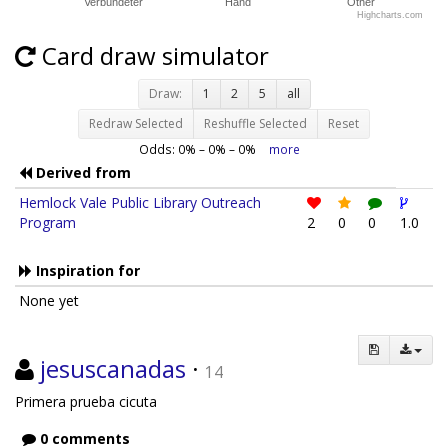
Verbündeter
Hand
Other
Highcharts.com
Card draw simulator
Draw:
1
2
5
all
Redraw Selected
Reshuffle Selected
Reset
Odds:
0
% –
0
% –
0
%
more
Derived from
Hemlock Vale Public Library Outreach
Program
2
0
0
1.0
Inspiration for
None yet
jesuscanadas
·
14
Primera prueba cicuta
0 comments